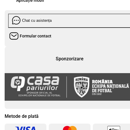
Aplicație mobil
runde și meciuri din: ● Liga 1 România ● Champions League, Europa League
Conference League ș.a. ● Premier League, La Liga, Serie A, Bundesliga ș.a. 
Turnee ATP/WTA, competiții internaționale, esports, sporturi de iarnă și
divertisment Bonusuri și promoții populare la CASA Pariurilor La CASA
Chat cu asistența
Pariurilor te bucuri de bonusuri variate și promoții atractive, disponibile atât la
pariuri sportive, cât și în cazino. Ai bonus de bun venit, rotiri gratuite în
campaniile VIP, bonusuri la depunere, pariuri fără risc pentru meciuri importan
și promoții speciale precum Bet & Get sau Happy Hours Slots. Participi la turn
Formular contact
și promoții cu premii și poți câștiga rotiri suplimentare în campaniile dedicate
jocurilor de cazino. Joacă responsabil și profită de ofertele active din secțiune
Promoții! Joc responsabil CASA Pariurilor sprijină un mediu de joc sigur și
responsabil. Poți seta limite zilnice de miză, conform reglementărilor ONJN, ia
Sponzorizare
platforma aplică regulile privind protecția jucătorilor și limitele legale stabilite 
operator. Joacă responsabil și doar sumele pe care ți le permiți. Operator
licențiat ONJN. Accesul este permis doar persoanelor de 18+ ani.
Metode de plată