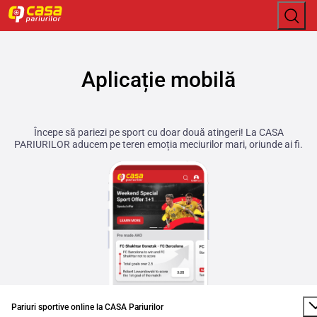
Aplicație mobilă
Începe să pariezi pe sport cu doar două atingeri! La CASA
PARIURILOR aducem pe teren emoția meciurilor mari, oriunde ai fi.
Pariuri sportive online la CASA Pariurilor