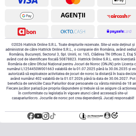
©2026 Hattrick Online S.R.L. Toate drepturile rezervate. Site-ul este deținut și
administrat de către Hattrick Online S.R.L., o companie din România, având sediul
România, București, Sectorul 3, Spl. Unirii, nr. 165, Clădirea TN Offices 2, Etaj 5
având cod de identificare fiscală 50878823. Hattrick Online S.R.L. este licențiată 
România de către Oficiul Național pentru Jocuri de Noroc (ONJN) prin Licența 
numărul L1254450W001663 valabilă de la 01.07.2025 până la 30.06.2035 și es
autorizată să exploateze activitatea de jocuri de noroc la distanță în baza decizie
având numărul 402 valabilă de la 01.07.2026 până la data de 30.06.2027. Pot
beneficia de serviciile Casa Pariurilor doar persoanele cu vârsta minimă de 18 an
Fiecare jucător pariază pe propria răspundere și trebuie să se asigure că acțione
în conformitate cu legislația în vigoare atunci când accesează site-ul
casapariurilor.ro. Jocurile de noroc pot crea dependență. Jucați responsabil!