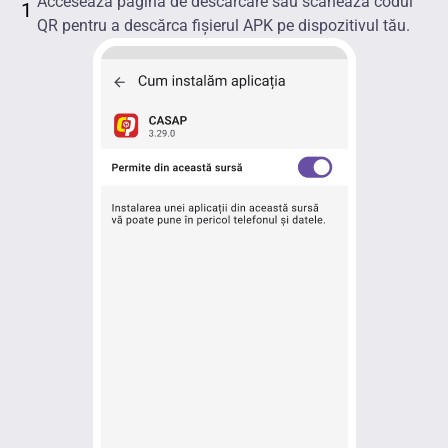
Accesează pagina de descărcare sau scanează codul
1
QR pentru a descărca fișierul APK pe dispozitivul tău.